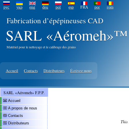
рус
укр
eng
deu
pol
esp
FRA
por
rom
Fabrication d’épépineuses CAD
SARL «Aéromeh»™ F
Matériel pour le nettoyage et le calibrage des grains
Accueil
Contacts
Distributeurs
Écrivez-nous
SARL «Aéromeh» F.P.P.
Accueil
A propos de nous
Contacts
This 
Distributeurs