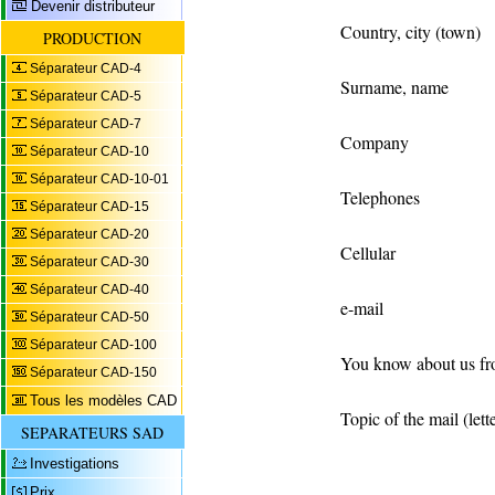
Devenir distributeur
Country, city (town)
PRODUCTION
Séparateur CAD-4
Surname, name
Séparateur CAD-5
Séparateur CAD-7
Company
Séparateur CAD-10
Séparateur CAD-10-01
Telephones
Séparateur CAD-15
Séparateur CAD-20
Cellular
Séparateur CAD-30
Séparateur CAD-40
e-mail
Séparateur CAD-50
Séparateur CAD-100
You know about us f
Séparateur CAD-150
Tous les modèles CAD
Topic of the mail (lett
SEPARATEURS SAD
Investigations
Prix