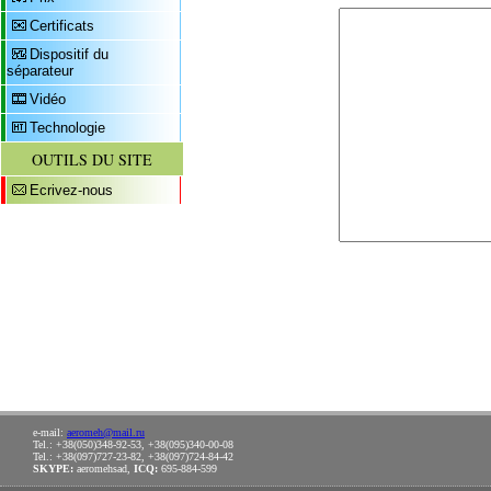
Certificats
Dispositif du
séparateur
Vidéo
Technologie
OUTILS DU SITE
Ecrivez-nous
e-mail:
aeromeh@mail.ru
Tel.: +38(050)348-92-53, +38(095)340-00-08
Tel.: +38(097)727-23-82, +38(097)724-84-42
SKYPE:
aeromehsad,
ICQ:
695-884-599