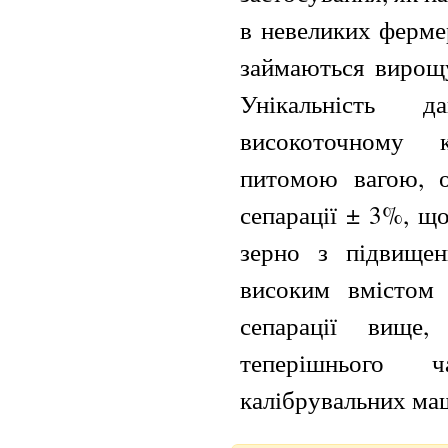
в невеликих ферме
займаються вирощу
Унікальність 
високоточному 
питомою вагою, о
сепарації ± 3%, щ
зерно з підвищен
високим вмістом 
сепарації вище
теперішнього 
калібрувальних ма