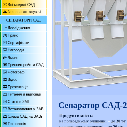
Всі моделі САД
Зернонавантажувачі
СЕПАРАТОРИ САД
Дослідження
Прайс
Сертифікати
Нагороди
Лізинг
Принцип роботи САД
Фотографії
Відео
Презентація
Питання й відповіді
Статті в ЗМІ
Сепаратор САД-2
Встановлення у ЗАВ
Продуктивність:
Схема САД на ЗАВі
на попередньому очищенні − до
30
т/г
Технологія
на первинному очищенні − до
20
т/г