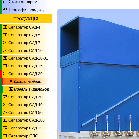
Стати дилером
Географія продажу
ПРОДУКЦІЯ
Сепаратор САД-4
Сепаратор САД-5
Сепаратор САД-7
Сепаратор САД-10
Сепаратор САД-10-01
Сепаратор САД-15
Сепаратор САД-20
базова модель
модель з циклоном
Сепаратор САД-30
Сепаратор САД-40
Сепаратор САД-50
Сепаратор САД-100
Сепаратор САД-150
Сепаратор СПО