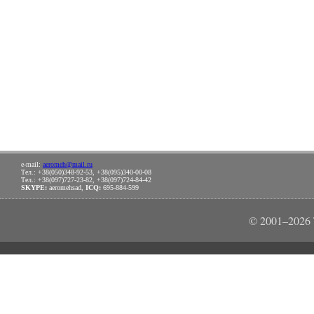
e-mail:
aeromeh@mail.ru
Тел.: +38(050)348-92-53, +38(095)340-00-08
Тел.: +38(097)727-23-82, +38(097)724-84-42
SKYPE:
aeromehsad,
ICQ:
695-884-599
© 2001–202