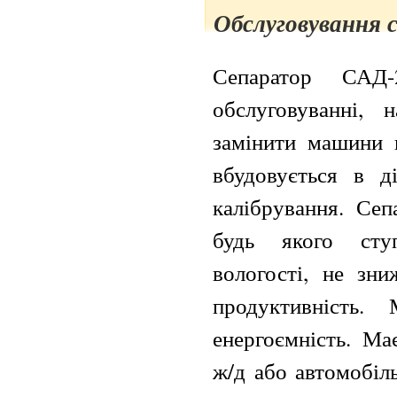
Обслуговування 
Сепаратор САД
обслуговуванні, 
замінити машини в
вбудовується в д
калібрування. Сеп
будь якого сту
вологості, не зни
продуктивність.
енергоємність. Ма
ж/д або автомобіл