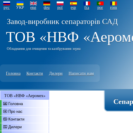
рус
УКР
eng
deu
pol
esp
fra
por
rom
Завод-виробник сепараторів САД
ТОВ «НВФ «Аером
Обладнання для очищення та калібрування зерна
Головна
Контакти
Дилери
Написати нам
ТОВ «НВФ «Аеромех»
Сепар
Головна
Про нас
Контакти
Дилери