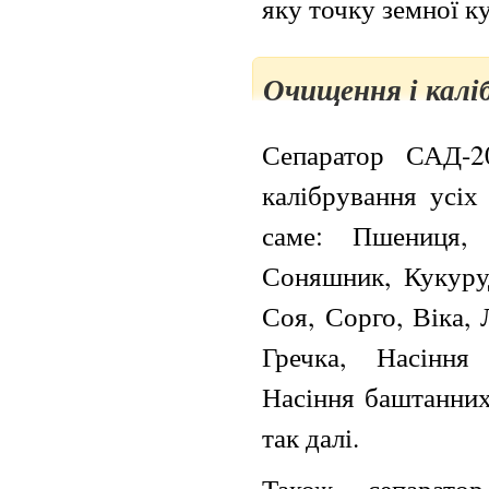
яку точку земної ку
Очищення і калі
Сепаратор САД-2
калібрування усіх
саме: Пшениця,
Соняшник, Кукуруд
Соя, Сорго, Віка,
Гречка, Насіння
Насіння баштанних
так далі.
Також сепарато