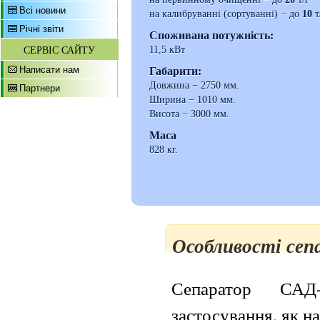
Всі новини
на калибруванні (сортуванні) − до
10
т
Річні звіти
Споживана потужність:
СЕРВІС САЙТУ
11,5 кВт
Написати нам
Габарити:
Довжина − 2750 мм.
Партнери
Ширина − 1010 мм.
Висота − 3000 мм.
Маса
828 кг.
Особливості се
Сепаратор САД
застосування, як на