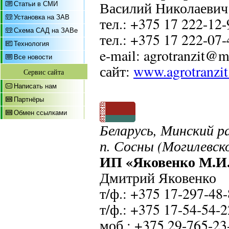
Василий Николаевич
Статьи в СМИ
Установка на ЗАВ
тел.: +375 17 222-12-
Схема САД на ЗАВе
тел.: +375 17 222-07-
Технология
e-mail: agrotranzit@m
Все новости
сайт:
www.agrotranzi
Сервис сайта
Написать нам
Партнёры
Обмен ссылками
Беларусь, Минский р
п. Сосны (Могилевск
ИП «Яковенко М.И
Дмитрий Яковенко
т/ф.: +375 17-297-48
т/ф.: +375 17-54-54-
моб.: +375 29-765-23