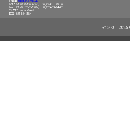
e-mail:
aeromeh@mail.ru
Тел.: +38(050)348-92-53, +38(095)340-00-08
Тел.: +38(097)727-23-82, +38(097)724-84-42
SKYPE:
aeromehsad
ICQ:
695-884-599
© 2001–202