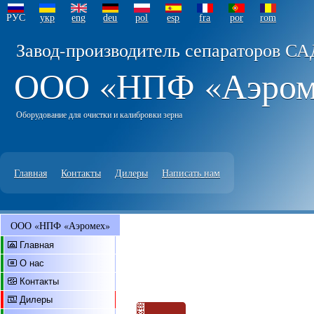
РУС
укр
eng
deu
pol
esp
fra
por
rom
Завод-производитель сепараторов СА
ООО «НПФ «Аэро
Оборудование для очистки и калибровки зерна
Главная
Контакты
Дилеры
Написать нам
ООО «НПФ «Аэромех»
Главная
О нас
Контакты
Дилеры