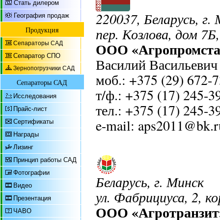
Стать дилером
220037, Беларусь, г.
География продаж
пер. Козлова, дом 7Б,
Продукция
ООО «Агропромста
Сепараторы САД
Сепаратор СПО
Василий Васильевич
Зернопогрузчики САД
моб.: +375 (29) 672-
Сепараторы САД
т/ф.: +375 (17) 245-3
Исследования
тел.: +375 (17) 245-3
Прайс-лист
e-mail: aps2011@bk.r
Сертификаты
Награды
Лизинг
Принцип работы САД
Фотографии
Беларусь, г. Минск
Видео
ул. Фабрициуса, 2, ко
Презентация
ООО «Агротранзит
ЧАВО