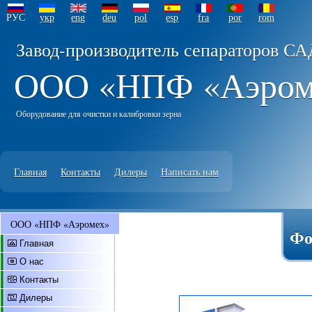
РУС
укр
eng
deu
pol
esp
fra
por
rom
Завод-производитель сепараторов СА
ООО «НПФ «Аэро
Оборудование для очистки и калибровки зерна
Главная
Контакты
Дилеры
Написать нам
ООО «НПФ «Аэромех»
Фо
Главная
О нас
Контакты
Дилеры