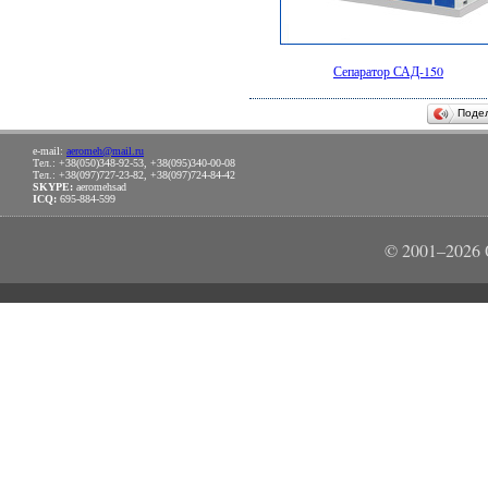
Сепаратор САД-150
Поде
e-mail:
aeromeh@mail.ru
Тел.: +38(050)348-92-53, +38(095)340-00-08
Тел.: +38(097)727-23-82, +38(097)724-84-42
SKYPE:
aeromehsad
ICQ:
695-884-599
© 2001–202