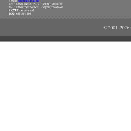
e-mail:
aeromeh@mail.ru
Тел.: +38(050)348-92-53, +38(095)340-00-08
Тел.: +38(097)727-23-82, +38(097)724-84-42
SKYPE:
aeromehsad
ICQ:
695-884-599
© 2001–202