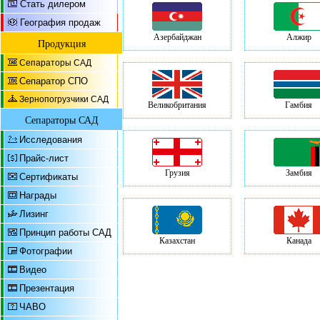
Стать дилером
География продаж
Азербайджан
Алжир
Продукция
Сепараторы САД
Сепаратор СПО
Зернопогрузчики САД
Великобритания
Гамбия
Сепараторы САД
Исследования
Прайс-лист
Грузия
Замбия
Сертификаты
Награды
Лизинг
Принцип работы САД
Казахстан
Канада
Фотографии
Видео
Презентация
ЧАВО
Латвия