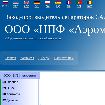
РУС
укр
eng
deu
pol
esp
fra
por
rom
Завод-производитель сепараторов СА
ООО «НПФ «Аэро
Оборудование для очистки и калибровки зерна
Главная
Контакты
Дилеры
Написать нам
ООО «НПФ «Аэромех»
Главная
О нас
Контакты
Дилеры