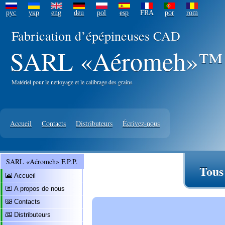
рус
укр
eng
deu
pol
esp
FRA
por
rom
Fabrication d’épépineuses CAD
SARL «Aéromeh»™ F
Matériel pour le nettoyage et le calibrage des grains
Accueil
Contacts
Distributeurs
Écrivez-nous
SARL «Aéromeh» F.P.P.
Tous
Accueil
A propos de nous
Contacts
Distributeurs