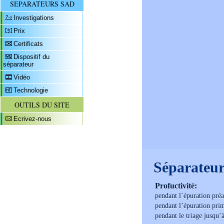
SEPARATEURS SAD
Investigations
Prix
Certificats
Dispositif du
séparateur
Vidéo
Technologie
OUTILS DU SITE
Ecrivez-nous
Séparateu
Profuctivité:
pendant l`épuration pré
pendant l’épuration pri
pendant le triage jusqu’