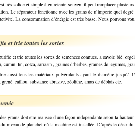
très solide et simple à entretenir, souvent il peut remplacer plusieurs ma
cation. Le séparateur fonctionne avec les grains de n’importe quel degré 
uctivité. La consommation d’énérgie est très basse. Nous pouvons vous 
ie et trie toutes les sortes
fie et trie toutes les sortes de semences connues, à savoir: blé, orgelet
n, cumin, lin, colza, sarrasin , graines d’herbes, graines de legumes, gra
 trie aussi tous les matériaux pulvérulants ayant le diamètre jusqu’
 grené, caillou, substance abrasive, zéolithe, amas de déblais etc.
amenée
des grains doit être réalisée d'une façon indépendante selon la hauteu
 du niveau de planchet où la machine est installée. D’après le désir 