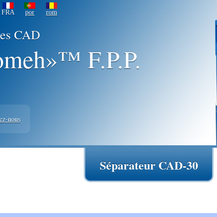
FRA
por
rom
uses CAD
meh»™ F.P.P.
ez-nous
Séparateur CAD-30