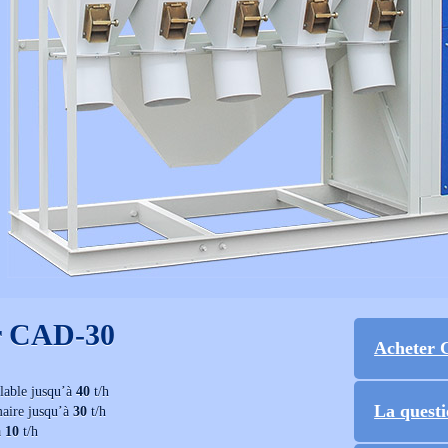
r CAD-30
Acheter 
alable jusqu’à
40
t/h
La quest
maire jusqu’à
30
t/h
à
10
t/h