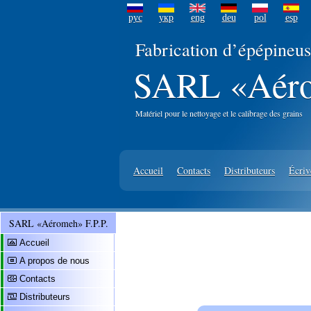
рус
укр
eng
deu
pol
esp
Fabrication d’épépine
SARL «Aéro
Matériel pour le nettoyage et le calibrage des grains
Accueil
Contacts
Distributeurs
Écriv
SARL «Aéromeh» F.P.P.
Accueil
A propos de nous
Contacts
Distributeurs