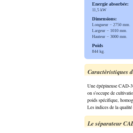
Energie absorbée:
11,5 kW
Dimensions:
Longueur − 2750 mm.
Largeur − 1010 mm.
Hauteur − 3000 mm.
Poids
844 kg.
Caractèristiques 
Une épépineuse CAD-30 av
on s’occupe de cultivati
poids spécifique, homogé
Les indices de la qualit
Le séparateur CAD-