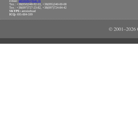
e-mail:
aeromeh@mail.ru
Тел.: +38(050)348-92-53, +38(095)340-00-08
Тел.: +38(097)727-23-82, +38(097)724-84-42
SKYPE:
aeromehsad
ICQ:
695-884-599
© 2001–202