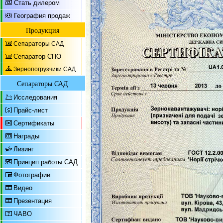
Стать дилером
География продаж
Продукция
Сепараторы САД
Сепаратор СПО
Зернопогрузчики САД
Сепараторы САД
Исследования
Прайс-лист
Сертификаты
Награды
Лизинг
Принцип работы САД
Фотографии
Видео
Презентация
ЧАВО