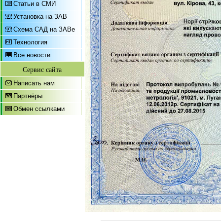
Статьи в СМИ
Установка на ЗАВ
Схема САД на ЗАВе
Технология
Все новости
Сервис сайта
Написать нам
Партнёры
Обмен ссылками