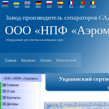
РУС
укр
eng
deu
pol
esp
fra
por
rom
Завод-производитель сепараторов СА
ООО «НПФ «Аэро
Оборудование для очистки и калибровки зерна
Главная
Контакты
Дилеры
Написать нам
Украинский серти
ООО «НПФ «Аэромех»
Главная
О нас
Контакты
Дилеры