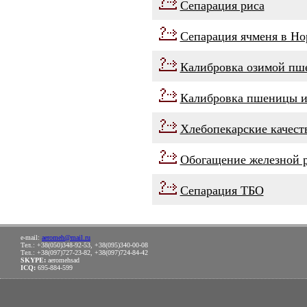
Сепарация риса
Сепарация ячменя в Но
Калибровка озимой пш
Калибровка пшеницы и
Хлебопекарские качест
Обогащение железной 
Сепарация ТБО
e-mail:
aeromeh@mail.ru
Тел.: +38(050)348-92-53, +38(095)340-00-08
Тел.: +38(097)727-23-82, +38(097)724-84-42
SKYPE:
aeromehsad
ICQ:
695-884-599