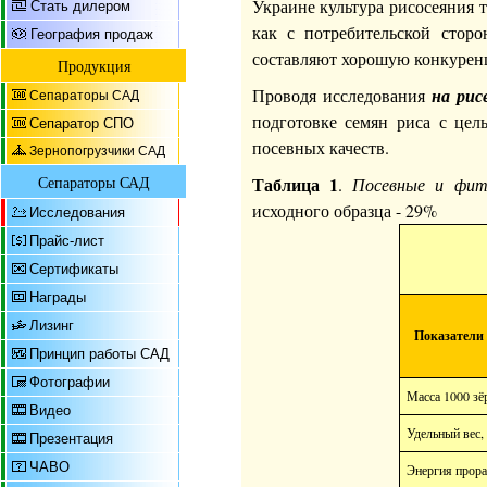
Украине культура рисосеяния т
Стать дилером
как с потребительской стор
География продаж
составляют хорошую конкурен
Продукция
Проводя исследования
на рис
Сепараторы САД
подготовке семян риса с цел
Сепаратор СПО
посевных качеств.
Зернопогрузчики САД
Сепараторы САД
Таблица 1
.
Посевные и фит
исходного образца - 29%
Исследования
Прайс-лист
Сертификаты
Награды
Лизинг
Показатели 
Принцип работы САД
Фотографии
Масса 1000 зёр
Видео
Удельный вес,
Презентация
ЧАВО
Энергия прора