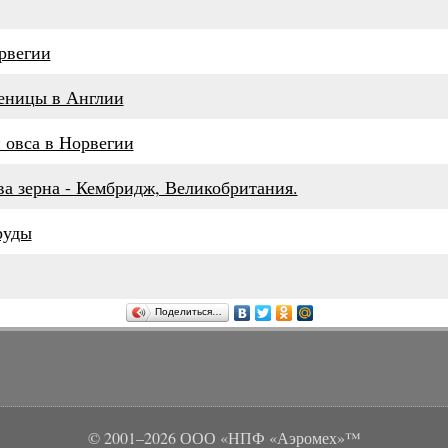
рвегии
еницы в Англии
 овса в Норвегии
ва зерна - Кембридж, Великобритания.
руды
Поделиться…
© 2001–2026 ООО «НПФ «Аэромех»™