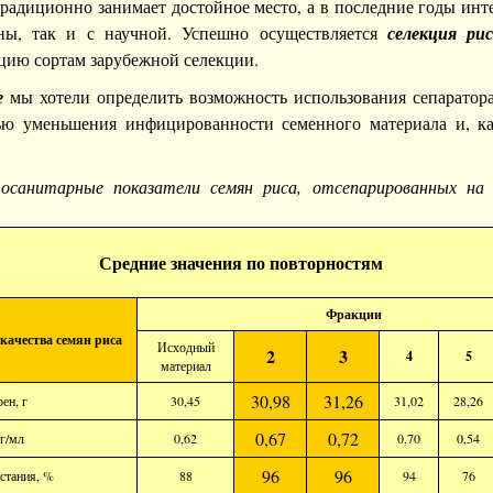
радиционно занимает достойное место, а в последние годы инте
оны, так и с научной. Успешно осуществляется
селекция ри
цию сортам зарубежной селекции.
е
мы хотели определить возможность использования сепаратор
ью уменьшения инфицированности семенного материала и, ка
осанитарные показатели семян риса, отсепарированных н
Средние значения по повторностям
Фракции
качества семян риса
Исходный
2
3
4
5
материал
30,98
31,26
ен, г
30,45
31,02
28,26
0,67
0,72
 г/мл
0,62
0,70
0,54
96
96
стания, %
88
94
76