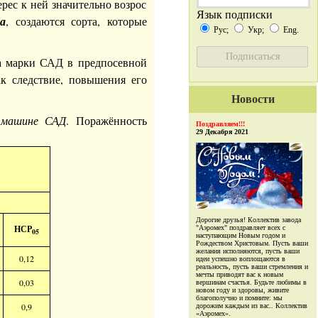
рес к ней значительно возрос
Язык подписки
са
, создаются сорта, которые
Рус;
Укр;
Eng.
а марки САД в предпосевной
к следствие, повышения его
Новости
а машине САД
. Поражённость
Поздравляем!!!
29 Декабря 2021
Дорогие друзья! Коллектив завода
НСР
"Аэромех" поздравляет всех с
05
наступающим Новым годом и
Рождеством Христовым. Пусть ваши
желания исполняются, пусть ваши
0,12
идеи успешно воплощаются в
реальность, пусть ваши стремления и
мечты приводят вас к новым
0,03
вершинам счастья. Будьте любимы в
новом году и здоровы, живите
благополучно и помните: мы
0,9
дорожим каждым из вас.. Коллектив
«Аэромех».