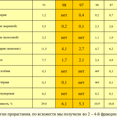
98
97
91
96
87
нет
0,4
лярия
1,2
0,2
0,7
0,2
0,1
м (корневой)
5,5
2,3
2,6
нет
нет
м (колосовой)
2,3
1,1
1,9
4,1
2,7
ария (комплекс)
11,5
4,7
6,2
1,7
2,1
ра
7,7
2,4
4,9
нет
нет
 зелёная
нет
0,3
0,3
0,1
нет
 чёрная
нет
0,3
0,1
нет
нет
 мукоровая
0,2
0,2
0,1
6,1
5,3
нность, %
29,0
10,9
16,8
ии прорастания, по всхожести мы получили во 2 – 4-й фракции.