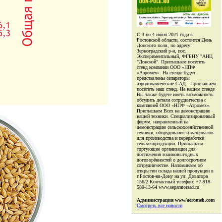
С 3 по 4 июня 2021 года в
Ростовской области, состоится День
Донского поля, по адресу:
Зерноградский р-н, пос.
Экспериментальный, ФГБНУ "АНЦ
"Донской". Приглашаем посетить
стенд компании ООО «НПФ
«Аэромех». На стенде будут
представлены сепараторы
аэродинамические САД . Приглашаем
посетить наш стенд. На нашем стенде
Вы также будете иметь возможность
обсудить детали сотрудничества с
компанией ООО «НПФ «Аэромех».
Приглашаем Всех на демонстрацию
нашей техники. Специализированный
форум, направленный на
демонстрацию сельскохозяйственной
техники, оборудования и материалов
для производства и переработки
сельхозпродукции. Приглашаем
торгующие организации для
достижения взаимовыгодных
договорённостей о долгосрочном
сотрудничестве. Напоминаем об
открытии склада нашей продукции в
г.Ростов-нв-Дону на ул. Доватора
156/2 Контактный телефон: +7-918-
580-13-64 www.separatorsad.ru
Администрация www/aeromeh.com
Смотреть все новости