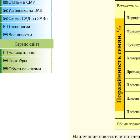
Статьи в СМИ
Всхожесть, %
Установка на ЗАВ
Пирику
Схема САД на ЗАВе
Технология
Фузариу
Все новости
Сервис сайта
Фузариу
Написать нам
Альтерн
Партнёры
Обмен ссылками
Дрехсле
Плесень
Плесень
Плесень
Общая поражё
Наилучшие показатели по энерг