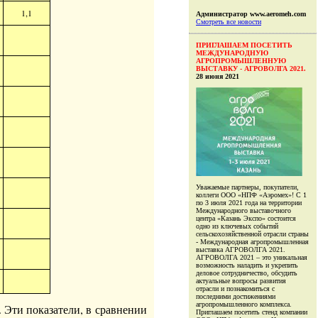
1,1
Администратор www.aeromeh.com
Смотреть все новости
ПРИГЛАШАЕМ ПОСЕТИТЬ
МЕЖДУНАРОДНУЮ
АГРОПРОМЫШЛЕННУЮ
ВЫСТАВКУ - АГРОВОЛГА 2021.
28 июня 2021
Уважаемые партнеры, покупатели,
коллеги ООО «НПФ «Аэромех»! С 1
по 3 июля 2021 года на территории
Международного выставочного
центра «Казань Экспо» состоится
одно из ключевых событий
сельскохозяйственной отрасли страны
- Международная агропромышленная
выставка АГРОВОЛГА 2021.
АГРОВОЛГА 2021 – это уникальная
возможность наладить и укрепить
деловое сотрудничество, обсудить
актуальные вопросы развития
отрасли и познакомиться с
последними достижениями
агропромышленного комплекса.
 Эти показатели, в сравнении
Приглашаем посетить стенд компании