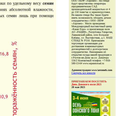
ООО «НПФ «Аэромех». На стенде
вки по удельному весу
семян
будут представлены сепараторы
аэродинамические САД
виях абсолютной влажности,
производительной мощностью от 4
до 150 тонн/час и зернопогрузчики.
нных семян лишь при помощи
На нашем стенде Вы также будете
иметь возможность обсудить детали
сотрудничества с ООО «НПФ
«Аэромех». Место проведения:
Международный выставочный центр
«Kazan Expo» и прилегающие поля
АО «РАЦИН», Республика Татарстан,
Лаишевский район, село Большие
Кабаны, ул. Выставочная, д.1. НАШ
СТЕНД № Р518. Приглашаем
торгующие организации для
достижения взаимовыгодных
договорённостей о долгосрочном
сотрудничестве. Напоминаем об
открытии склада нашей продукции в
г.Ростов-нв-Дону на ул. Доватора
156/2 Контактный телефон: +7-918-
580-13-64 www.separatorsad.ru
Администрация www/aeromeh.com
Смотреть все новости
ПРИГЛАШАЕМ ПОСЕТИТЬ
День Донского поля 2021
28 мая 2021