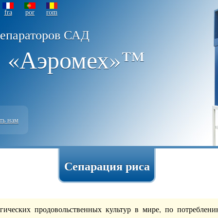
fra
por
rom
сепараторов САД
 «Аэромех»™
ть нам
Сепарация риса
егических продовольственных культур в мире, по потреблени