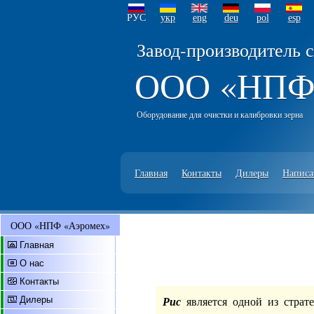
РУС
укр
eng
deu
pol
esp
Завод-производитель 
ООО «НПФ
Оборудование для очистки и калибровки зерна
Главная
Контакты
Дилеры
Написа
ООО «НПФ «Аэромех»
Главная
О нас
Контакты
Рис
является одной из страт
Дилеры