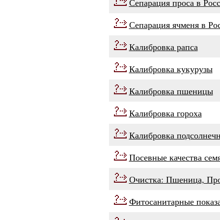
Сепарация проса в Рос
Сепарация ячменя в Ро
Калибровка рапса
Калибровка кукурузы
Калибровка пшеницы
Калибровка гороха
Калибровка подсолнеч
Посевные качества се
Очистка: Пшеница, Про
Фитосанитарные показа