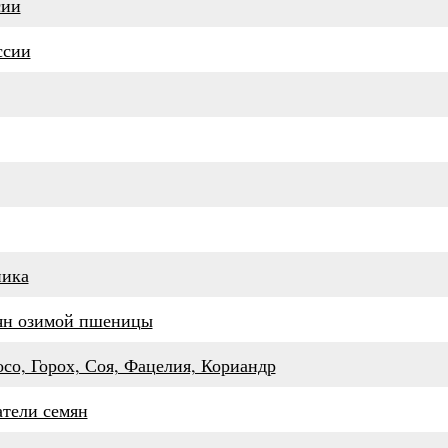
сии
ссии
ника
мян озимой пшеницы
со, Горох, Соя, Фацелия, Кориандр
тели семян