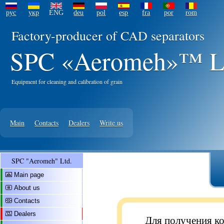
рус
укр
ENG
deu
pol
esp
fra
por
rom
Factory-producer of CAD separators
SPC «Aeromeh»™ L
Equipment for cleaning and calibration of grain
Main
Contacts
Dealers
Write us
SPC "Aeromeh" Ltd.
Main page
About us
Contacts
Dealers
Для получения к