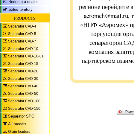
Become a dealer
регионе перейдите в 
Sales territory
aeromeh@mail.ru, 
PRODUCTS
«НПФ «Аэромех» пр
Separator CAD-4
торгующие орга
Separator CAD-5
сепараторов СА
Separator CAD-7
Separator CAD-10
компания заинте
Separator CAD-10-01
партнёрском взаим
Separator CAD-15
Separator CAD-20
Separator CAD-30
Separator CAD-40
Separator CAD-50
Separator CAD-100
Separator CAD-150
Поде
Separator SPO
All models
Grain loaders