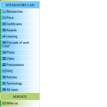
SEPARATORS CAD
Researches
Price
Certificates
Awards
Leasing
Principle of work
"CAD"
Photo
Video
Presentation
FAQ
Articles
Technology
All news
SERVICE
Write us